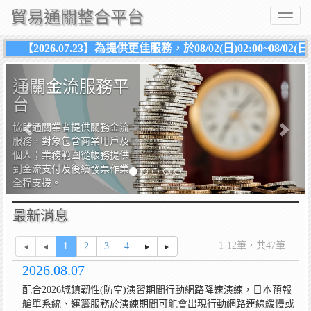
貿易通關整合平台
Toggl
naviga
02(日)04:00進行設備維護作業，「通關金流 ... 【2026.
Previous
Next
通關金流服務平
台
協助通關業者提供關務金流
服務，對象包含商業用戶及
個人；業務範圍從帳務提供
到金流支付及後續發票作業
全程支援。
最新消息
1-12筆，共47筆
1
2
3
4
2026.08.07
配合2026城鎮韌性(防空)演習期間行動網路降速演練，日本預報
艙單系統、運籌服務於演練期間可能會出現行動網路連線緩慢或